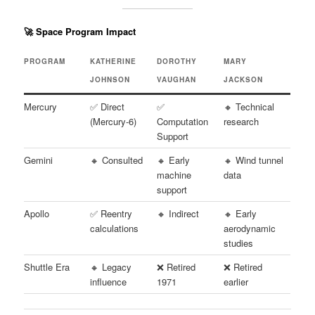
🚀
Space Program Impact
PROGRAM
KATHERINE
DOROTHY
MARY
JOHNSON
VAUGHAN
JACKSON
Mercury
✅ Direct
✅
🔸 Technical
(Mercury-6)
Computation
research
Support
Gemini
🔸 Consulted
🔸 Early
🔸 Wind tunnel
machine
data
support
Apollo
✅ Reentry
🔸 Indirect
🔸 Early
calculations
aerodynamic
studies
Shuttle Era
🔸 Legacy
❌ Retired
❌ Retired
influence
1971
earlier