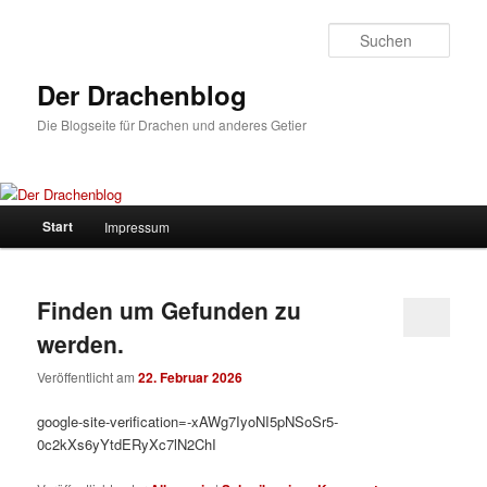
Zum
Zum
Inhalt
sekundären
Such
wechseln
Inhalt
wechseln
Der Drachenblog
Die Blogseite für Drachen und anderes Getier
Hauptmenü
Start
Impressum
Finden um Gefunden zu
werden.
Veröffentlicht am
22. Februar 2026
google-site-verification=-xAWg7IyoNI5pNSoSr5-
0c2kXs6yYtdERyXc7lN2ChI