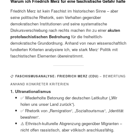
Warum ich Friedrich Merz für eine faschistische Gefahr halte
Friedrich Merz ist kein Faschist im historischen Sinne – aber
seine politische Rhetorik, sein Verhalten gegenüber
demokratischen Institutionen und seine systematische
Diskursverschiebung nach rechts machen ihn zu einer
akuten
protofaschistischen Bedrohung
für die freiheitlich-
demokratische Grundordnung. Anhand von neun wissenschaftlich
fundierten Kriterien analysiere ich, wie stark Merz‘ Politik mit
faschistischen Elementen übereinstimmt.
📋
FASCHISMUSANALYSE: FRIEDRICH MERZ (CDU)
– BEWERTUNG
ANHAND KONKRETER KRITERIEN
1. Ultranationalismus
✅ Wiederholte Betonung der deutschen Leitkultur („Wir
holen uns unser Land zurück“).
✅ Rhetorik von „Remigration“, „Sozialtourismus“, „Identität
bewahren“.
⚠️ Ethnisch-kulturelle Abgrenzung gegenüber Migranten –
nicht offen rassistisch, aber völkisch anschlussfähig.