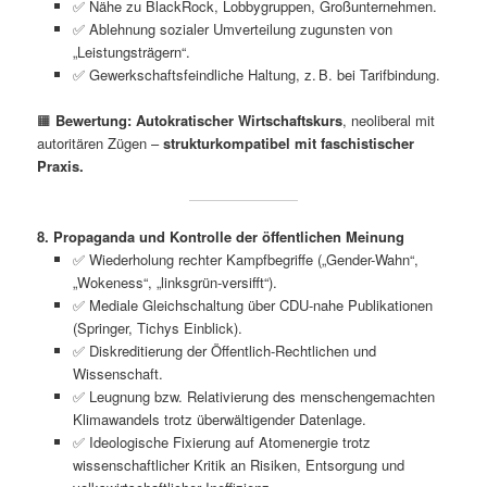
✅ Nähe zu BlackRock, Lobbygruppen, Großunternehmen.
✅ Ablehnung sozialer Umverteilung zugunsten von
„Leistungsträgern“.
✅ Gewerkschaftsfeindliche Haltung, z. B. bei Tarifbindung.
🟧
Bewertung:
Autokratischer Wirtschaftskurs
, neoliberal mit
autoritären Zügen –
strukturkompatibel mit faschistischer
Praxis.
8. Propaganda und Kontrolle der öffentlichen Meinung
✅ Wiederholung rechter Kampfbegriffe („Gender-Wahn“,
„Wokeness“, „linksgrün-versifft“).
✅ Mediale Gleichschaltung über CDU-nahe Publikationen
(Springer, Tichys Einblick).
✅ Diskreditierung der Öffentlich-Rechtlichen und
Wissenschaft.
✅ Leugnung bzw. Relativierung des menschengemachten
Klimawandels trotz überwältigender Datenlage.
✅ Ideologische Fixierung auf Atomenergie trotz
wissenschaftlicher Kritik an Risiken, Entsorgung und