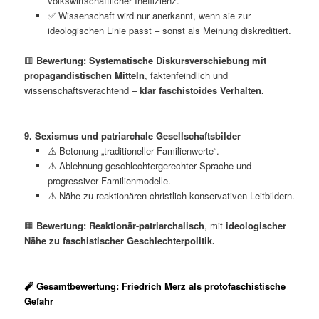
volkswirtschaftlicher Ineffizienz.
✅ Wissenschaft wird nur anerkannt, wenn sie zur
ideologischen Linie passt – sonst als Meinung diskreditiert.
🟥
Bewertung:
Systematische Diskursverschiebung mit
propagandistischen Mitteln
, faktenfeindlich und
wissenschaftsverachtend –
klar faschistoides Verhalten.
9. Sexismus und patriarchale Gesellschaftsbilder
⚠️ Betonung „traditioneller Familienwerte“.
⚠️ Ablehnung geschlechtergerechter Sprache und
progressiver Familienmodelle.
⚠️ Nähe zu reaktionären christlich-konservativen Leitbildern.
🟧
Bewertung:
Reaktionär-patriarchalisch
, mit
ideologischer
Nähe zu faschistischer Geschlechterpolitik.
🧨
Gesamtbewertung: Friedrich Merz als protofaschistische
Gefahr