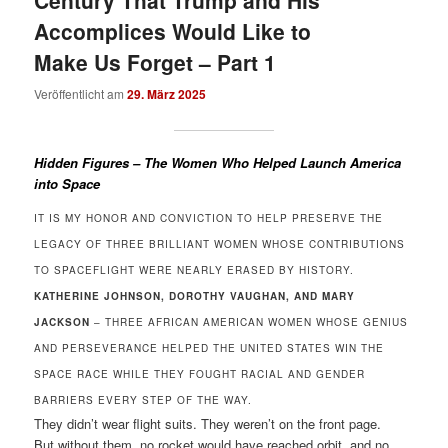
Century That Trump and His
Accomplices Would Like to
Make Us Forget – Part 1
Veröffentlicht am
29. März 2025
Hidden Figures – The Women Who Helped Launch America
into Space
IT IS MY HONOR AND CONVICTION TO HELP PRESERVE THE
LEGACY OF THREE BRILLIANT WOMEN WHOSE CONTRIBUTIONS
TO SPACEFLIGHT WERE NEARLY ERASED BY HISTORY.
KATHERINE JOHNSON, DOROTHY VAUGHAN, AND MARY
JACKSON
– THREE AFRICAN AMERICAN WOMEN WHOSE GENIUS
AND PERSEVERANCE HELPED THE UNITED STATES WIN THE
SPACE RACE WHILE THEY FOUGHT RACIAL AND GENDER
BARRIERS EVERY STEP OF THE WAY.
They didn’t wear flight suits. They weren’t on the front page.
But without them, no rocket would have reached orbit, and no