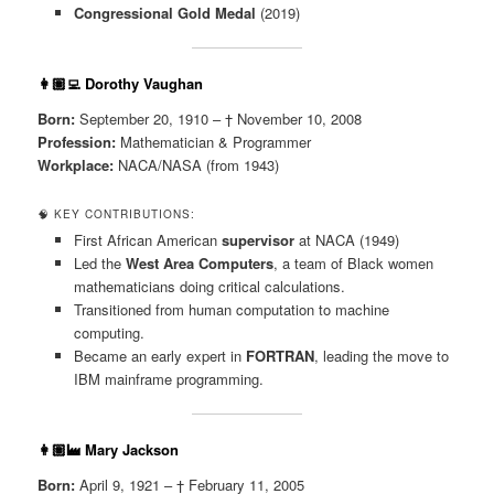
Congressional Gold Medal
(2019)
👩🏽‍💻
Dorothy Vaughan
Born:
September 20, 1910 – † November 10, 2008
Profession:
Mathematician & Programmer
Workplace:
NACA/NASA (from 1943)
🧠 KEY CONTRIBUTIONS:
First African American
supervisor
at NACA (1949)
Led the
West Area Computers
, a team of Black women
mathematicians doing critical calculations.
Transitioned from human computation to machine
computing.
Became an early expert in
FORTRAN
, leading the move to
IBM mainframe programming.
👩🏽‍🏭
Mary Jackson
Born:
April 9, 1921 – † February 11, 2005