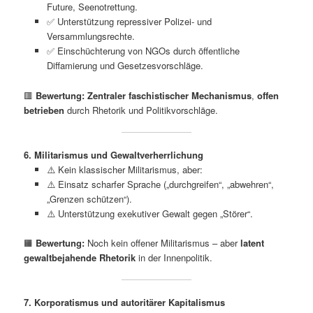
Future, Seenotrettung.
✅ Unterstützung repressiver Polizei- und
Versammlungsrechte.
✅ Einschüchterung von NGOs durch öffentliche
Diffamierung und Gesetzesvorschläge.
🟥
Bewertung:
Zentraler faschistischer Mechanismus
,
offen
betrieben
durch Rhetorik und Politikvorschläge.
6. Militarismus und Gewaltverherrlichung
⚠️ Kein klassischer Militarismus, aber:
⚠️ Einsatz scharfer Sprache („durchgreifen“, „abwehren“,
„Grenzen schützen“).
⚠️ Unterstützung exekutiver Gewalt gegen „Störer“.
🟧
Bewertung:
Noch kein offener Militarismus – aber
latent
gewaltbejahende Rhetorik
in der Innenpolitik.
7. Korporatismus und autoritärer Kapitalismus