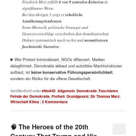
Friedrich Merz erfüllt
6 von 9 zentralen Kriterien
in
signifikanter Weise.
Bei den übrigen 3 zeigt er
erhebliche
Annäherungstendenzen
.
Seine Rhetorik, politische Strategie und
Gesetzesvorschläge verschieben den demokratischen
Diskurs systematisch nach rechts und
normalisieren
faschistoide Narrative
.
▶️ Wer Protest kriminalisiert, NGOs diffamiert, Medien
delegitimiert, Demokratie abbaut und autoritäre Machtstrukturen
aufbaut, ist
keine konservative Führungspersönlichkeit
,
sondern ein Risiko für die offene Gesellschaft.
Veröffentlicht unter
#NoAfD
,
Allgemein
,
Demokratie
,
Faschisten
,
Feinde der Demokratie
,
Freiheit
,
Grundgesetz
,
Sir Thomas Marc
,
Wirtschaft Klima
|
2
Kommentare
🧠 The Heroes of the 20th